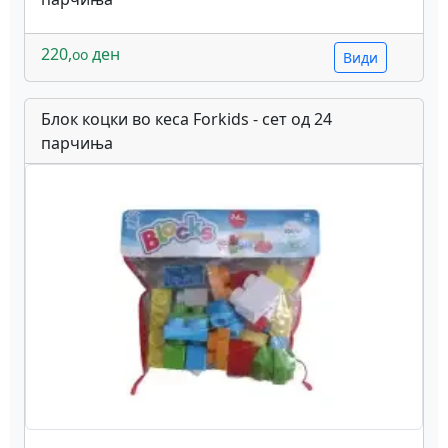
220,
ден
oo
Види
Блок коцки во кеса Forkids - сет од 24
парчиња