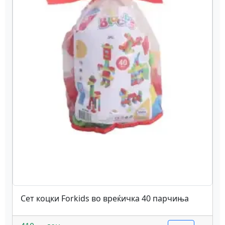
Сет коцки Forkids во вреќичка 40 парчиња