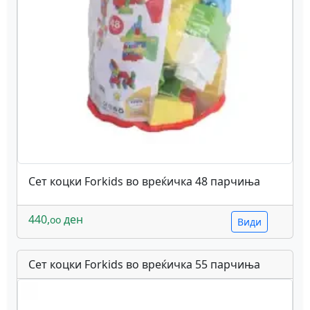
Сет коцки Forkids во вреќичка 48 парчиња
440,
ден
oo
Види
Сет коцки Forkids во вреќичка 55 парчиња