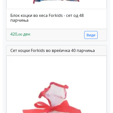
Блок коцки во кеса Forkids - сет од 48
парчиња
420,
ден
oo
Види
Сет коцки Forkids во вреќичка 40 парчиња