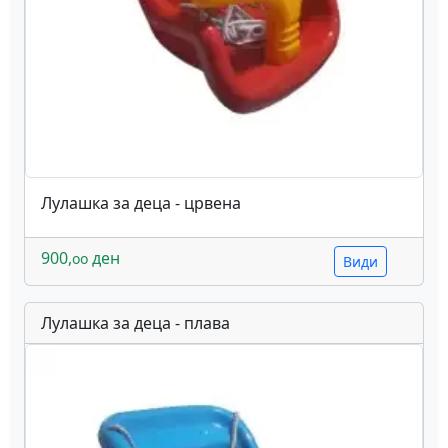
Лулашка за деца - црвена
900,
ден
oo
Види
Лулашка за деца - плава