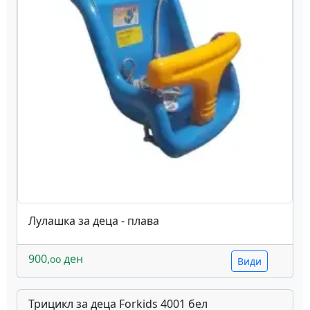
Лулашка за деца - плава
900,
ден
oo
Види
Трицикл за деца Forkids 4001 бел