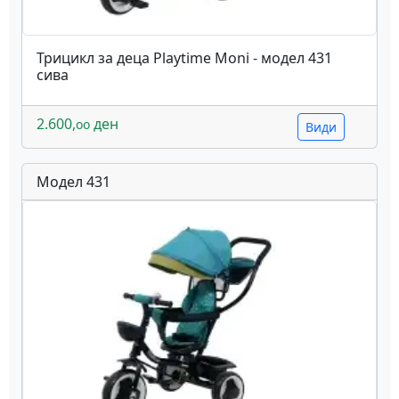
Трицикл за деца Playtime Moni - модел 431
сива
2.600,
ден
oo
Види
Модел 431