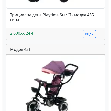
Трицикл за деца Playtime Star II - модел 435
сива
2.600,
ден
oo
Види
Модел 431