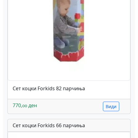
Сет коцки Forkids 82 парчиња
770,
ден
oo
Види
Сет коцки Forkids 66 парчиња