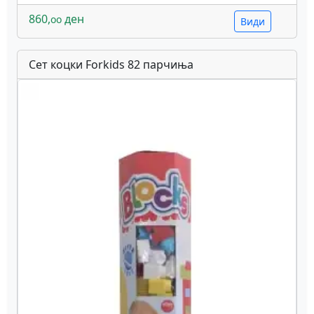
860,
ден
oo
Види
Сет коцки Forkids 82 парчиња