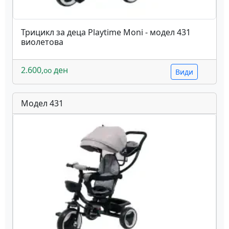
Трицикл за деца Playtime Moni - модел 431
виолетова
2.600,
ден
oo
Види
Модел 431