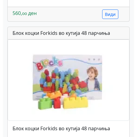
560,
ден
oo
Види
Блок коцки Forkids во кутија 48 парчиња
Блок коцки Forkids во кутија 48 парчиња