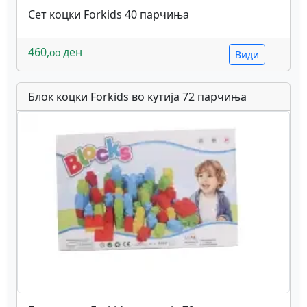
Сет коцки Forkids 40 парчиња
460,
ден
oo
Види
Блок коцки Forkids во кутија 72 парчиња