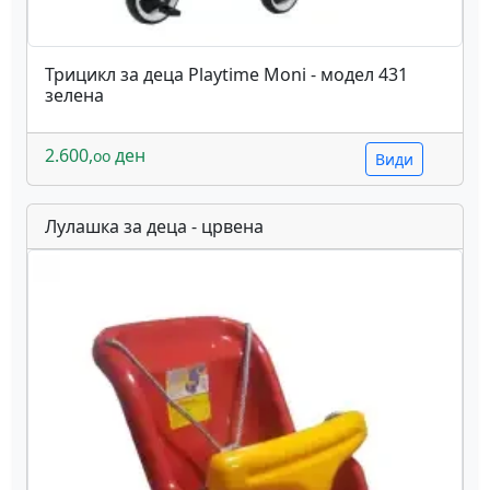
Трицикл за деца Playtime Moni - модел 431
зелена
2.600,
ден
oo
Види
Лулашка за деца - црвена