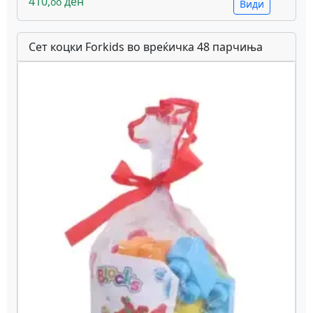
410,
ден
oo
Види
Сет коцки Forkids во вреќичка 48 парчиња