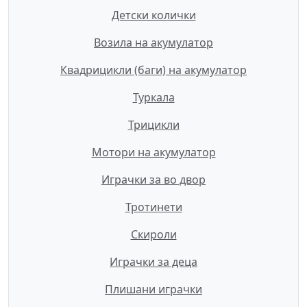
Детски колички
Возила на акумулатор
Квадрицикли (баги) на акумулатор
Туркала
Трицикли
Мотори на акумулатор
Играчки за во двор
Тротинети
Скироли
Играчки за деца
Плишани играчки