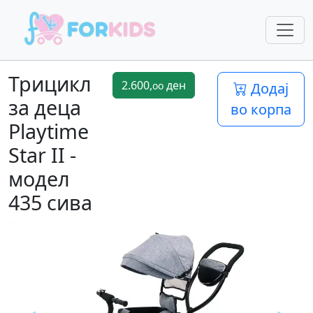
Трицикл
2.600,
ден
oo
Додај
за деца
во корпа
Playtime
Star II -
модел
435 сива