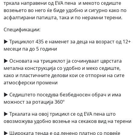
тркала направени од EVA пена и мекото седиште
возењето во него ќе биде удобно и сигурно како по
асфалтирани патишта, така и по нерамни терени.
Спецификации:
► Трициклот 435 е наменет за деца на возраст од 12+
месеци па до 5 години
► Основата на трициклот ја сочинуваат цврстата
метална конструкција со удобно и меко седиште,
како и пластичните делови кои се отпорни на сите
атмосферски промени
► Седиштето поседува безбедносен обрач и има
можност за ротација 360º
► Тркалата на овој трицикл се од EVA пена што
овозможува удобно возење на секаков вид на терени
► Широката тенда е од ленено платно со повеќе