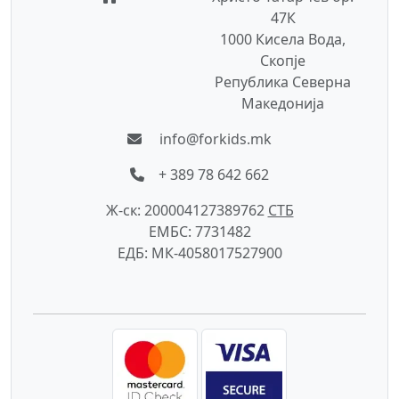
47К
1000 Кисела Вода,
Скопје
Република Северна
Македонија
info@forkids.mk
+ 389 78 642 662
Ж-ск: 200004127389762
СTБ
ЕМБС: 7731482
ЕДБ: МК-4058017527900