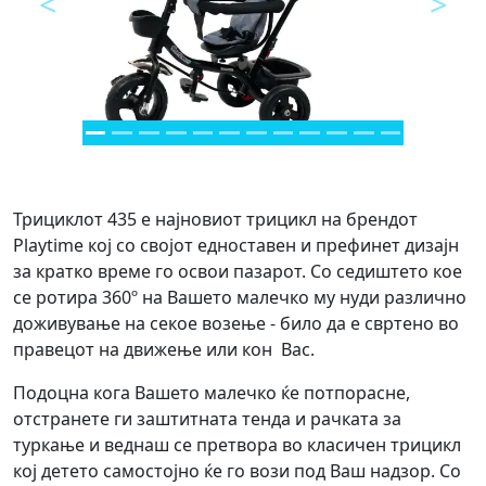
<
>
Предходно
Next
Трициклот 435 е најновиот трицикл на брендот
Playtime кој со својот едноставен и префинет дизајн
за кратко време го освои пазарот. Со седиштето кое
се ротира 360º на Вашето малечко му нуди различно
доживување на секое возење - било да е свртено во
правецот на движење или кон Вас.
Подоцна кога Вашето малечко ќе потпорасне,
отстранете ги заштитната тенда и рачката за
туркање и веднаш се претвора во класичен трицикл
кој детето самостојно ќе го вози под Ваш надзор. Со