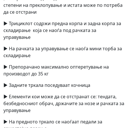
степени на преклопување и истата може по потреба
да се отстрани
► Трициклот содржи предна корпа и задна корпа за
складирање која се наоѓа под рачката за
управување
► На рачката за управување се наоѓа мини торба за
складирање
► Препорачано максимално оптеретување на
производот до 35 кг
► Задните тркала поседуваат кочница
► Елементи кои може да се отстранат се: тендата,
безбедносниот обрач, држачите за нозе и рачката за
управување
► На предното тркало се наоѓаат педали за