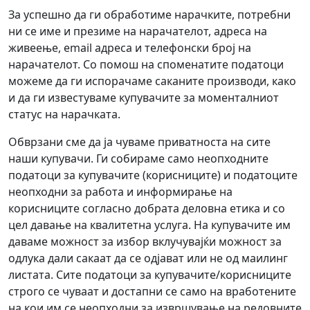
За успешно да ги обработиме нарачките, потребни
ни се име и презиме на нарачателот, адреса на
живеење, email адреса и телефонски број на
нарачателот. Со помош на споменатите податоци
можеме да ги испорачаме саканите производи, како
и да ги известуваме купувачите за моменталниот
статус на нарачката.
Обврзани сме да ја чуваме приватноста на сите
наши купувачи. Ги собираме само неопходните
податоци за купувачите (корисниците) и податоците
неопходни за работа и информирање на
корисниците согласно добрата деловна етика и со
цел давање на квалитетна услуга. На купувачите им
даваме можност за избор вклучувајќи можност за
одлука дали сакаат да се одјават или не од маилинг
листата. Сите податоци за купувачите/корисниците
строго се чуваат и достапни се само на вработените
на кои им се неопходни за извршување на редовните