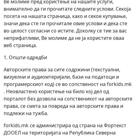
Ве молиме пред користење на нашите услуги,
внимателно да ги прочитате следните услови. Секоја
посета на нашата страница, како и секое купување,
значи дека сте ги прочитале овие услови и дека сте
во целост согласни со истите. Доколку се тие за вас
неприфатливи, Ве молиме да не ја користите оваа
веб страница.
1. Општи одредби
Авторските права за сите содржини (текстуални,
визуелни и аудиомтеријали, бази на податоци и
програмерскиот код) се во сопственост на forkids.mk
. Неовластено користење на било кој дел од
порталот без дозвола на сопственикот на авторските
права, се смета за повреда на авторските права и
подлежи на тужба.
forkids.mk се администрира од страна на Фортекст
ДООЕЛ на територијата на Република Северна