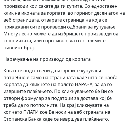
производи кои сакате да ги купите. Со едноставен
клик на иконата за корпата, во горниот десен агол на
веб страницата, отварате страница на која се
прикажани сите производи одбрани за купување.
Многу лесно можете да избришете произзводи од
кошничката, или cпротивно, да го зголемите
нивниот број.
Нарачување на производи од корпата
Кога сте подготвени да извршите купување
потребно е само на страницата каде што се наоѓа
корпата да кликнете на полето НАРАЧАЈ за да го
извршите плаќањето. По кликнувањето ќе Ви се
отвори формулар за податоци за достава кој ќе
треба да го потполните. На крај кликнувате на
копчето ПЛАТИ кое Ве носи на веб страната на
Стопанска Банка каде се извршува плаќањето.