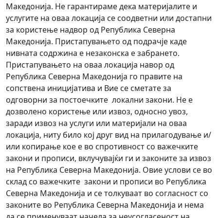
Македонија. Не гарантираме дека материјалите и
услугите на оваа локација се соодветни или достапни
за користење надвор од Република Северна
Македонија. Пристапувањето од подрачје каде
нивната содржина е незаконска е забрането.
Пристапувањето на оваа локација навор од
Република Северна Македонија го правите на
сопствена иницијатива и Вие се сметате за
одговорни за постоечките локални закони. Не е
дозволено користење или извоз, односно увоз,
заради извоз на услуги или материјали на оваа
локација, ниту било кој друг вид на прилагодување и/
или копирање кое е во спротивност со важечките
закони и прописи, вклучувајќи ги и законите за извоз
на Република Северна Македонија. Овие услови се во
склад со важечките закони и прописи во Република
Северна Македонија и се толкуваат во согласност со
законите во Република Северна Македонија и нема
да се применуваат начела за неусогласеност на