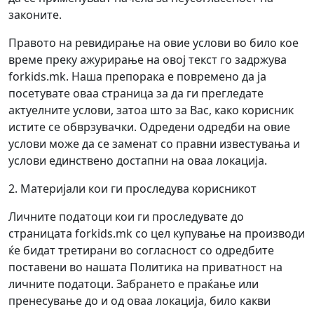
законите.
Правото на ревидирање на овие услови во било кое
време преку ажурирање на овој текст го задржува
forkids.mk. Наша препорака е повремено да ја
посетувате оваа страница за да ги прегледате
актуелните услови, затоа што за Вас, како корисник
истите се обврзувачки. Одредени одредби на овие
услови може да се заменат со правни известувања и
услови единствено достапни на оваа локација.
2. Материјали кои ги проследува корисникот
Личните податоци кои ги проследувате до
страницата forkids.mk со цел купување на производи
ќе бидат третирани во согласност со одредбите
поставени во нашата Политика на приватност на
личните податоци. Забрането е праќање или
пренесување до и од оваа локација, било какви