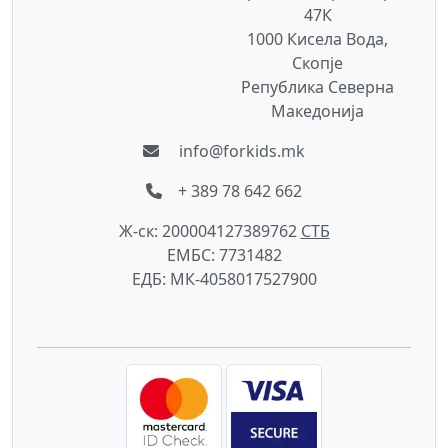
47К
1000 Кисела Вода,
Скопје
Република Северна
Македонија
info@forkids.mk
+ 389 78 642 662
Ж-ск: 200004127389762
СTБ
ЕМБС: 7731482
ЕДБ: МК-4058017527900