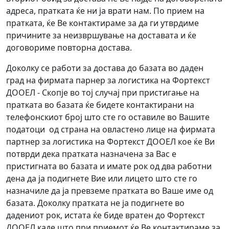
адреса, пратката ќе ни ја врати нам. По прием на
пратката, ќе Ве контактираме за да ги утврдиме
причините за неизвршување на доставата и ќе
договориме повторна достава.
Доколку се работи за достава до базата во даден
град на фирмата парнер за логистика на Фортекст
ДООЕЛ - Скопје во тој случај при пристигање на
пратката во базата ќе бидете контактирани на
телефонскиот број што сте го оставиле во Вашите
податоци од страна на овластено лице на фирмата
партнер за логистика на Фортекст ДООЕЛ кое ќе Ви
потврди дека пратката назначена за Вас е
пристигната во базата и имате рок од два работни
дена да ја подигнете Вие или лицето што сте го
назначиле да ја превземе пратката во Ваше име од
базата. Доколку пратката не ја подигнете во
дадениот рок, истата ќе биде вратен до Фортекст
ДООЕЛ каде што при приемот ќе Ве контактираме за