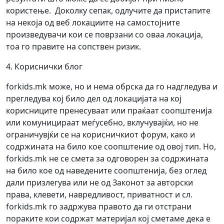
користење. Доколку сепак, одлучите да пристапите
на некоја од веб локациите на самостојните
произведувачи кои се поврзани со оваа локација,
тоа го правите на сопствен ризик.
4. Кориснички блог
forkids.mk може, но и нема обрска да го надгледува и
прегледува кој било дел од локацијата на кој
корисниците пренесуваат или праќаат соопштенија
или комуницираат меѓусебно, вклучувајќи, но не
ограничувјќи се на корисничкиот форум, како и
содржината на било кое соопштение од овој тип. Но,
forkids.mk не се смета за одговорен за содржината
на било кое од наведените соопштенија, без оглед
дали призлегува или не од Законот за авторски
права, клевети, навредливост, приватност и сл.
forkids.mk го задржува правото да ги отстрани
пораките кои содржат материјал кој сметаме дека е