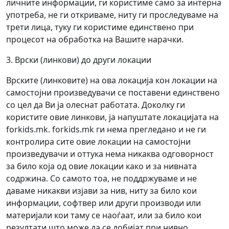
личните информации, ги користиме само за интерна
употреба, не ги откриваме, ниту ги проследуваме на
трети лица, туку ги користиме единствено при
процесот на обработка на Вашите нарачки.
3. Врски (линкови) до други локации
Врските (линковите) на ова локација кон локации на
самостојни произведувачи се поставени единствено
со цел да Ви ја олеснат работата. Доколку ги
користите овие линкови, ја напуштате локацијата на
forkids.mk. forkids.mk ги нема прегледано и не ги
контролира сите овие локации на самостојни
произведувачи и оттука нема никаква одговорност
за било која од овие локации како и за нивната
содржина. Со самото тоа, не поддржуваме и не
даваме никакви изјави за нив, ниту за било кои
информации, софтвер или други производи или
материјали кои таму се наоѓаат, или за било кои
резултати што може да се добијат при нивно