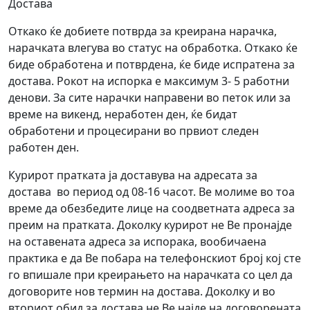
Достава
Откако ќе добиете потврда за креирана нарачка,
нарачката влегува во статус на обработка. Откако ќе
биде обработена и потврдена, ќе биде испратена за
достава. Рокот на испорка е максимум 3- 5 работни
денови. За сите нарачки направени во петок или за
време на викенд, неработен ден, ќе бидат
обработени и процесирани во првиот следен
работен ден.
Курирот пратката ја доставува на адресата за
достава во период од 08-16 часот. Ве молиме во тоа
време да обезбедите лице на соодветната адреса за
преим на пратката. Доколку курирот не Ве пронајде
на оставената адреса за испорака, вообичаена
практика е да Ве побара на телефонскиот број кој сте
го впишале при креирањето на нарачката со цел да
договорите нов термин на достава. Доколку и во
вториот обид за достава не Ве најде на договорената