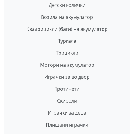
Детски колички
Возила на акумулатор
Квадрицикли (баги) на акумулатор
Туркала
Трицикли
Мотори на акумулатор
Играчки за во двор
Тротинети
Скироли
Играчки за деца
Плишани играчки