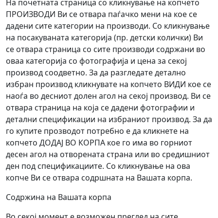
На почетната страница со кликнување на копчето
ПРОИЗВОДИ Ви се отвара паѓачко мени на кое се
дадени сите категории на производи. Со кликнување
на посакуваната категорија (пр. детски колички) Ви
се отвара страница со сите производи содржани во
оваа категорија со фотографија и цена за секој
производ соодветно. За да разгледате детално
избран производ кликнувате на копчето ВИДИ кое се
наоѓа во десниот долен агол на секој производ. Ви се
отвара страница на која се дадени фотографии и
детални спецификации на избраниот производ. За да
го купите прозводот потребно е да кликнете на
копчето ДОДАЈ ВО КОРПА кое го има во горниот
десен агол на отворената страна или во средишниот
ден под спецификациите. Со кликнување на ова
копче Ви се отвара содршната на Вашата корпа.
Содржина на Вашата корпа
Во секој момент е возможен преглед на сите