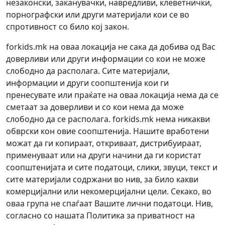
незаконски, заканувачки, навредливи, клеветнички,
порнографски или други материјали кои се во
спротивност со било кој закон.
forkids.mk на оваа локација не сака да добива од Вас
доверливи или други информации со кои не може
слободно да располага. Сите материјали,
информации и други соопштенија кои ги
пренесувате или праќате на оваа локација нема да се
сметаат за доверливи и со кои нема да може
слободно да се располага. forkids.mk нема никакви
обврски кон овие соопштенија. Нашите вработени
можат да ги копираат, откриваат, дистрибуираат,
применуваат или на други начини да ги користат
соопштенијата и сите податоци, слики, звуци, текст и
сите материјали содржани во нив, за било какви
комерцијални или некомерцијални цели. Секако, во
оваа група не спаѓаат Вашите лични податоци. Нив,
согласно со нашата Политика за приватност на