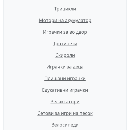
Трицикли
Мотори на акумулатор
Играчки за во двор
Тротинети
Скироли
Играчки за деца
Плишани играчки
Едукативни играчки
Релаксатори
Сетови за игри на песок
Велосипеди