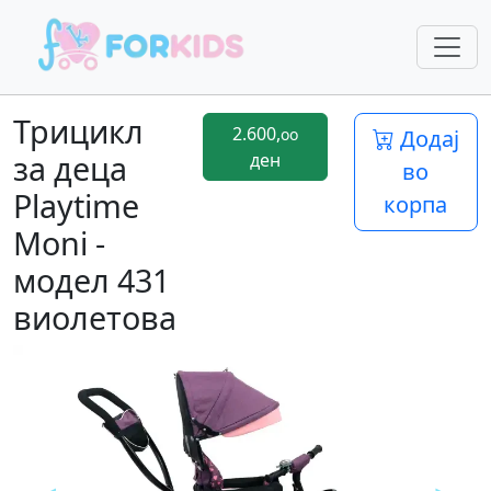
Трицикл
2.600,
oo
Додај
за деца
ден
во
Playtime
корпа
Moni -
модел 431
виолетова