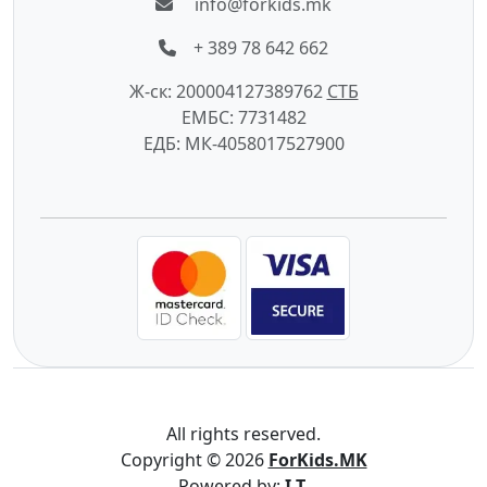
info@forkids.mk
+ 389 78 642 662
Ж-ск: 200004127389762
СTБ
ЕМБС: 7731482
ЕДБ: МК-4058017527900
All rights reserved.
Copyright © 2026
ForKids.MK
Powered by:
I.T.