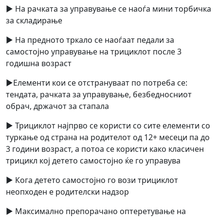
► На рачката за управување се наоѓа мини торбичка
за складирање
► На предното тркало се наоѓаат педали за
самостојно управување на трициклот после 3
годишна возраст
►Елементи кои се отстрануваат по потреба се:
тендата, рачката за управување, безбедносниот
обрач, држачот за стапала
► Трициклот најпрво се користи со сите елементи со
туркање од страна на родителот од 12+ месеци па до
3 години возраст, а потоа се користи како класичен
трицикл кој детето самостојно ќе го управува
► Кога детето самостојно го вози трициклот
неопходен е родителски надзор
► Максимално препорачано оптеретување на