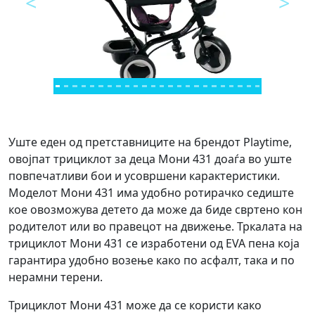
<
>
Предходно
Next
Уште еден од претставниците на брендот Playtime,
овојпат трициклот за деца Мони 431 доаѓа во уште
повпечатливи бои и усовршени карактеристики.
Моделот Мони 431 има удобно ротирачко седиште
кое овозможува детето да може да биде свртено кон
родителот или во правецот на движење. Тркалата на
трициклот Мони 431 се изработени од EVA пена која
гарантира удобно возење како по асфалт, така и по
нерамни терени.
Трициклот Мони 431 може да се користи како