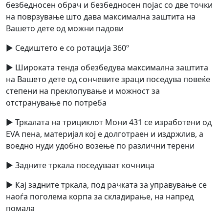
безбедносен обрач и безбедносен појас со две точки
на поврзување што дава максимална заштита на
Вашето дете од можни падови
► Седиштето е со ротација 360º
► Широката тенда обезбедува максимална заштита
на Вашето дете од сончевите зраци поседува повеќе
степени на преклопување и можност за
отстранување по потреба
► Тркалата на трициклот Мони 431 се изработени од
EVA пена, материјал кој е долготраен и издржлив, а
воедно нуди удобно возење по различни терени
► Задните тркала поседуваат кочница
► Кај задните тркала, под рачката за управување се
наоѓа поголема корпа за складирање, на напред
помала