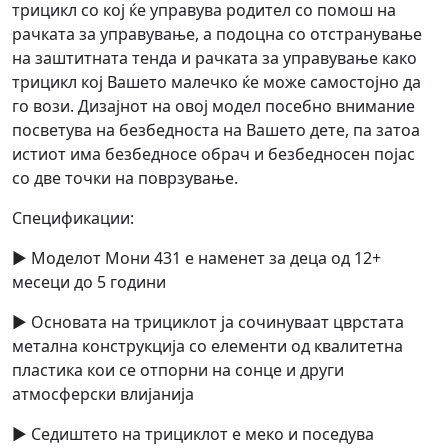
трицикл со кој ќе управува родител со помош на
рачката за управување, а подоцна со отстранување
на заштитната тенда и рачката за управување како
трицикл кој Вашето малечко ќе може самостојно да
го вози. Дизајнот на овој модел посебно внимание
посветува на безбедноста на Вашето дете, па затоа
истиот има безбедносе обрач и безбедносен појас
со две точки на поврзување.
Спецификации:
► Моделот Мони 431 е наменет за деца од 12+
месеци до 5 години
► Основата на трициклот ја сочинуваат цврстата
метална конструкција со елементи од квалитетна
пластика кои се отпорни на сонце и други
атмосферски влијанија
► Седиштето на трициклот е меко и поседува