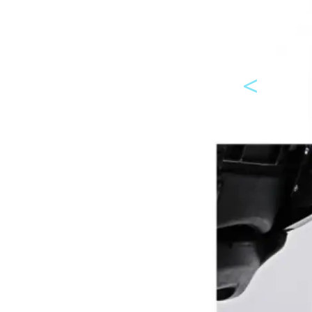
<
Предходно