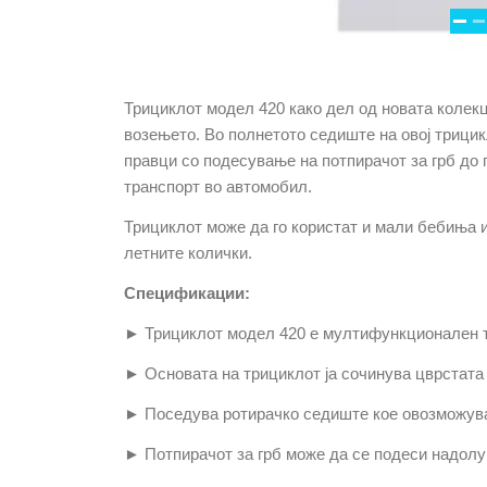
Трициклот модел 420 како дел од новата колек
возењето. Во полнетото седиште на овој трицик
правци со подесување на потпирачот за грб до
транспорт во автомобил.
Трициклот може да го користат и мали бебиња и
летните колички.
Спецификации:
► Трициклот модел 420 е мултифункционален тр
► Основата на трициклот ја сочинува цврстата
► Поседува ротирачко седиште кое овозможува 
► Потпирачот за грб може да се подеси надолу