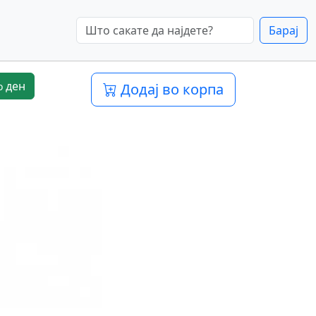
Барај
ден
o
Додај во корпа