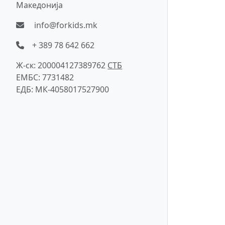
Македонија
info@forkids.mk
+ 389 78 642 662
Ж-ск: 200004127389762
СTБ
ЕМБС: 7731482
ЕДБ: МК-4058017527900