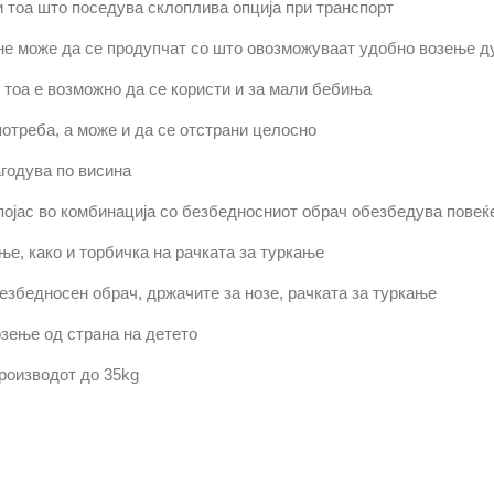
 тоа што поседува склоплива опција при транспорт
и не може да се продупчат со што овозможуваат удобно возење д
 тоа е возможно да се користи и за мали бебиња
отреба, а може и да се отстрани целосно
годува по висина
јас во комбинација со безбедносниот обрач обезбедува повеќе
е, како и торбичка на рачката за туркање
езбедносен обрач, држачите за нозе, рачката за туркање
зење од страна на детето
роизводот до 35
kg