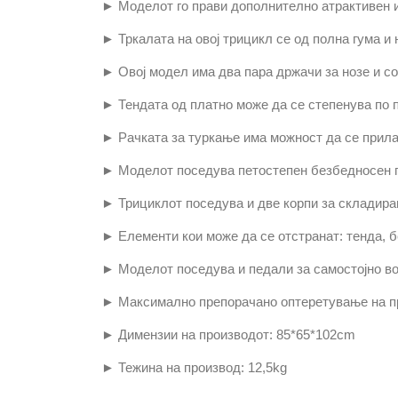
► Моделот го прави дополнително атрактивен и
► Тркалата на овој трицикл се од полна гума 
► Овој модел има два пара држачи за нозе и со
► Тендата од платно може да се степенува по п
► Рачката за туркање има можност да се прила
► Моделот поседува петостепен безбедносен по
► Трициклот поседува и две корпи за складирањ
► Елементи кои може да се отстранат: тенда, б
► Моделот поседува и педали за самостојно во
► Максимално препорачано оптеретување на п
► Димензии на производот: 85*65*102
cm
► Тежина на производ: 12,5
kg