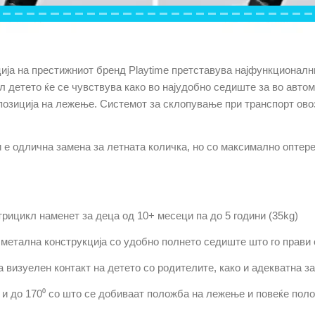
ција на престижниот бренд
Playtime
претставува најфункционални
л детето ќе се чувствува како во најудобно седиште за во авт
 позиција на лежење. Системот за склопување при транспорт ов
 е одлична замена за летната количка, но со максимално оптере
ицикл наменет за деца од 10+ месеци па до 5 години (35
kg)
 метална конструкција со удобно полнето седиште што го прави
визуелен контакт на детето со родителите, како и адекватна за
 и до 170⁰ со што се добиваат положба на лежење и повеќе пол