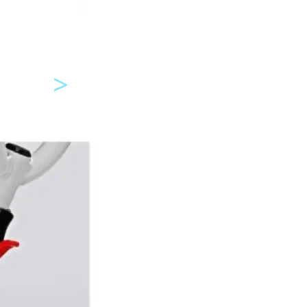
>
Next