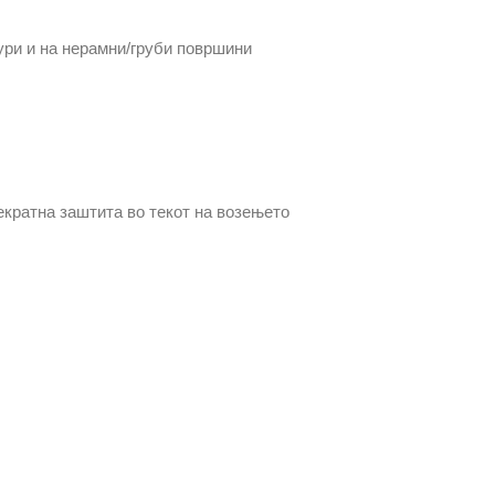
ури и на нерамни/груби површини
кратна заштита во текот на возењето