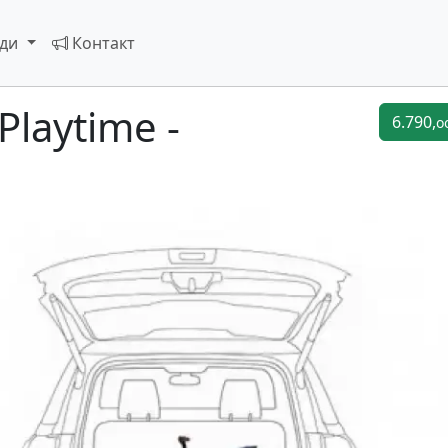
оди
Контакт
Playtime -
6.790,
o