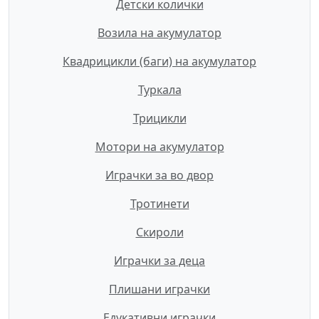
Детски колички
Возила на акумулатор
Квадрицикли (баги) на акумулатор
Туркала
Трицикли
Мотори на акумулатор
Играчки за во двор
Тротинети
Скироли
Играчки за деца
Плишани играчки
Едукативни играчки