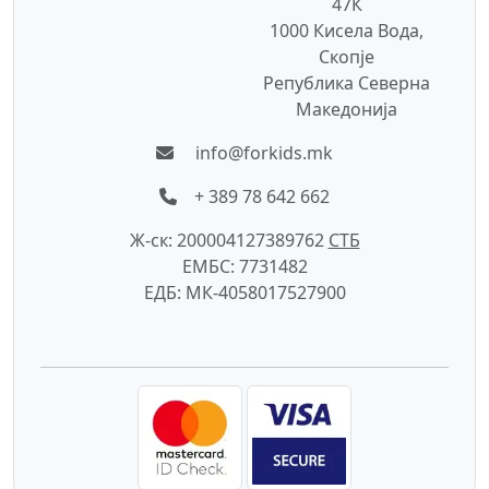
47К
1000 Кисела Вода,
Скопје
Република Северна
Македонија
info@forkids.mk
+ 389 78 642 662
Ж-ск: 200004127389762
СTБ
ЕМБС: 7731482
ЕДБ: МК-4058017527900