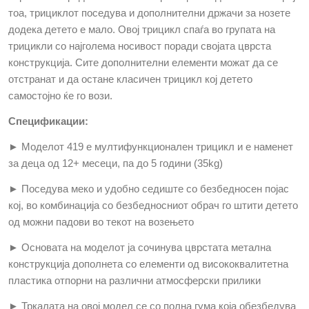
тоа, трициклот поседува и дополнителни држачи за нозете
додека детето е мало. Овој трицикл спаѓа во групата на
трицикли со најголема носивост поради својата цврста
конструкција. Сите дополнителни елементи можат да се
отстранат и да остане класичен трицикл кој детето
самостојно ќе го вози.
Спецификации:
► Моделот 419 е мултифункционален трицикл и е наменет
за деца од 12+ месеци, па до 5 години (35
kg)
► Поседува меко и удобно седиште со безбедносен појас
кој, во комбинација со безбедносниот обрач го штити детето
од можни падови во текот на возењето
► Основата на моделот ја сочинува цврстата метална
конструкција дополнета со елементи од висококвалитетна
пластика отпорни на различни атмосферски прилики
► Тркалата на овој модел се со полна гума која обезбедува