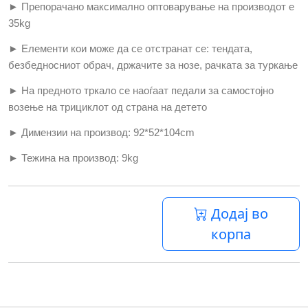
► Препорачано максимално оптоварување на производот е
35
kg
► Елементи кои може да се отстранат се: тендата,
безбедносниот обрач, држачите за нозе, рачката за туркање
► На предното тркало се наоѓаат педали за самостојно
возење на трициклот од страна на детето
► Димензии на производ: 92*52*104
cm
► Тежина на производ:
9kg
Додај во
корпа