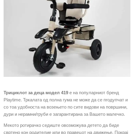
Трициклот за деца модел 419
е на популарниот бренд
Playtime.
Тркалата од полна гума не може да се п
r
одупчат и
со тоа удобноста на возењето по сите видови на површини,
дури и нерамни/груби е загарантирана за Вашето малечко.
Мекото ротирачко седиште овозможува детето да биде
свртено кон родителие или во правецот на движење. Покрај