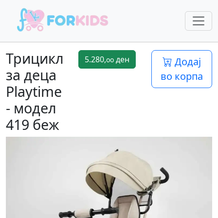
Трицикл
5.280,
ден
oo
Додај
за деца
во корпа
Playtime
- модел
419 беж