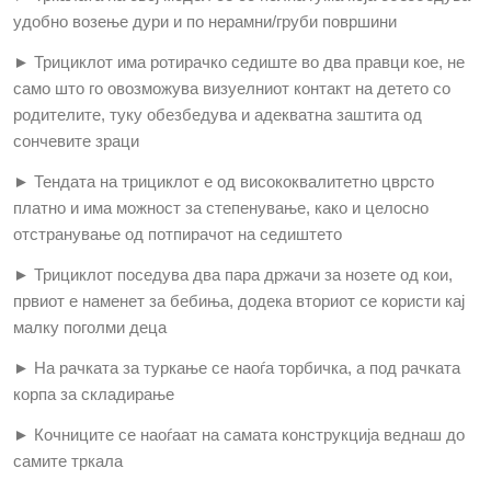
удобно возење дури и по нерамни/груби површини
► Трициклот има ротирачко седиште во два правци кое, не
само што го овозможува визуелниот контакт на детето со
родителите, туку обезбедува и адекватна заштита од
сончевите зраци
► Тендата на трициклот е од висококвалитетно цврсто
платно и има можност за степенување, како и целосно
отстранување од потпирачот на седиштето
► Трициклот поседува два пара држачи за нозете од кои,
првиот е наменет за бебиња, додека вториот се користи кај
малку поголми деца
► На рачката за туркање се наоѓа торбичка, а под рачката
корпа за складирање
► Кочниците се наоѓаат на самата конструкција веднаш до
самите тркала