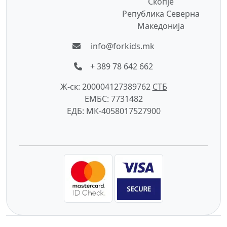
Скопје
Република Северна
Македонија
info@forkids.mk
+ 389 78 642 662
Ж-ск: 200004127389762
СTБ
ЕМБС: 7731482
ЕДБ: МК-4058017527900