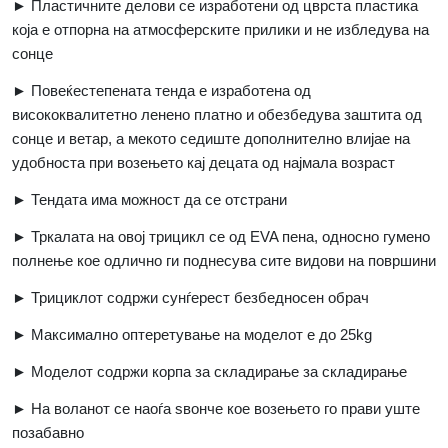
► Пластичните делови се изработени од цврста пластика
која е отпорна на атмосферските прилики и не избледува на
сонце
► Повеќестепената тенда е изработена од
висококвалитетно ленено платно и обезбедува заштита од
сонце и ветар, а мекото седиште дополнително влијае на
удобноста при возењето кај децата од најмала возраст
► Тендата има можност да се отстрани
► Тркалата на овој трицикл се од
EVA
пена, односно гумено
полнење кое одлично ги поднесува сите видови на површини
► Трициклот содржи сунѓерест безбедносен обрач
► Максимално оптеретување на моделот е до 25
kg
► Моделот содржи корпа за складирање за складирање
► На воланот се наоѓа ѕвонче кое возењето го прави уште
позабавно