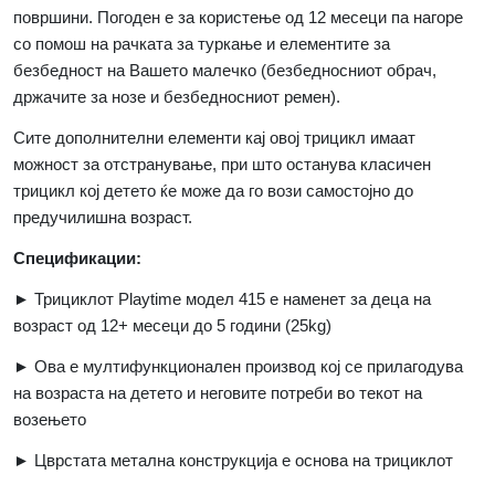
површини. Погоден е за користење од 12 месеци па нагоре
со помош на рачката за туркање и елементите за
безбедност на Вашето малечко (безбедносниот обрач,
држачите за нозе и безбедносниот ремен).
Сите дополнителни елементи кај овој трицикл имаат
можност за отстранување, при што останува класичен
трицикл кој детето ќе може да го вози самостојно до
предучилишна возраст.
Спецификации:
► Трициклот
Playtime
модел 415 е наменет за деца на
возраст од 12+ месеци до 5 години (25
kg)
► Ова е мултифункционален производ кој се прилагодува
на возраста на детето и неговите потреби во текот на
возењето
► Цврстата метална конструкција е основа на трициклот