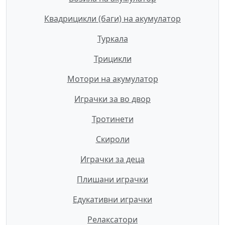
Квадрицикли (баги) на акумулатор
Туркала
Трицикли
Мотори на акумулатор
Играчки за во двор
Тротинети
Скироли
Играчки за деца
Плишани играчки
Едукативни играчки
Релаксатори