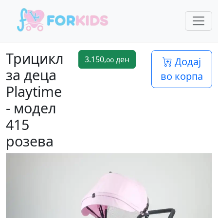
Трицикл
3.150,
ден
oo
Додај
за деца
во корпа
Playtime
- модел
415
розева