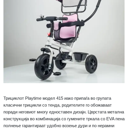
Трициклот
Playtime
модел 415 иако припаѓа во групата
класични трицикли со тенда, родителите го обожаваат
поради неговиот многу едноставен дизајн. Цврстата метална
конструкција во комбинација со гумените тркала со
EVA
пена
полнење гарантираат удобно возење дури и по нерамни