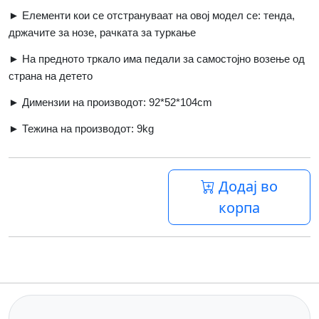
► Елементи кои се отстрануваат на овој модел се: тенда,
држачите за нозе, рачката за туркање
► На предното тркало има педали за самостојно возење од
страна на детето
► Димензии на производот: 92*52*104
cm
► Тежина на производот: 9
kg
Додај во
корпа