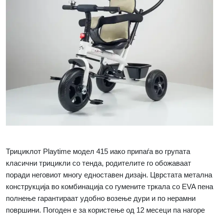
Трициклот
Playtime
модел 415 иако припаѓа во групата
класични трицикли со тенда, родителите го обожаваат
поради неговиот многу едноставен дизајн. Цврстата метална
конструкција во комбинација со гумените тркала со
EVA
пена
полнење гарантираат удобно возење дури и по нерамни
површини. Погоден е за користење од 12 месеци па нагоре