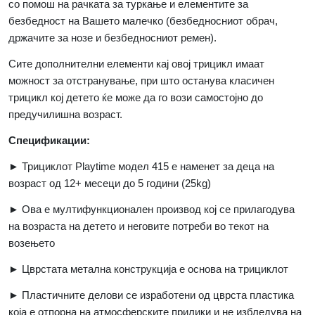
со помош на рачката за туркање и елементите за
безбедност на Вашето малечко (безбедносниот обрач,
држачите за нозе и безбедносниот ремен).
Сите дополнителни елементи кај овој трицикл имаат
можност за отстранување, при што останува класичен
трицикл кој детето ќе може да го вози самостојно до
предучилишна возраст.
Спецификации:
► Трициклот
Playtime
модел 415 е наменет за деца на
возраст од 12+ месеци до 5 години (25
kg)
► Ова е мултифункционален производ кој се прилагодува
на возраста на детето и неговите потреби во текот на
возењето
► Цврстата метална конструкција е основа на трициклот
► Пластичните делови се изработени од цврста пластика
која е отпорна на атмосферските прилики и не избледува на