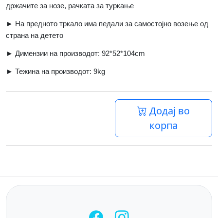
држачите за нозе, рачката за туркање
► На предното тркало има педали за самостојно возење од
страна на детето
► Димензии на производот: 92*52*104
cm
► Тежина на производот: 9
kg
Додај во
корпа