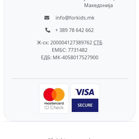
Македонија
info@forkids.mk
+ 389 78 642 662
Ж-ск: 200004127389762
СTБ
ЕМБС: 7731482
ЕДБ: МК-4058017527900