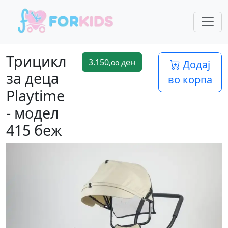
Трицикл
3.150,
ден
oo
Додај
за деца
во корпа
Playtime
- модел
415 беж