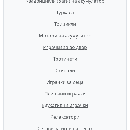
Квадрицикли (баги) на акумулатор
Туркала
Трицикли
Мотори на акумулатор
Играчки за во двор
Тротинети
Скироли
Играчки за деца
Плишани играчки
Едукативни играчки
Релаксатори
Сетови за игри на песок