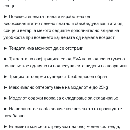
сонце
► Повеќестепената тенда е изработена од
висококвалитетно ленено платно и обезбедува заштита од
сонце и ветар, а мекото седиште дополнително влијае на
удобноста при возењето кај децата од најмала возраст
► Тендата има можност да се отстрани
► Тркалата на овој трицикл се од
EVA
пена, односно гумено
полнење кое одлично ги поднесува сите видови на површини
► Трициклот содржи сунѓерест безбедносен обрач
► Максимално оптеретување на моделот е до 25
kg
► Моделот содржи корпа за складирање за складирање
► На воланот се наоѓа ѕвонче кое возењето го прави уште
позабавно
► Елементи кои се отстрануваат на овој модел се: тенда,