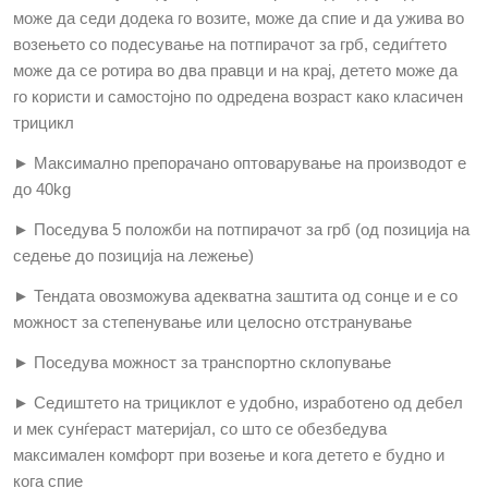
може да седи додека го возите, може да спие и да ужива во
возењето со подесување на потпирачот за грб, седиѓтето
може да се ротира во два правци и на крај, детето може да
го користи и самостојно по одредена возраст како класичен
трицикл
► Максимално препорачано оптоварување на производот е
до 40
kg
► Поседува 5 положби на потпирачот за грб (од позиција на
седење до позиција на лежење)
► Тендата овозможува адекватна заштита од сонце и е со
можност за степенување или целосно отстранување
► Поседува можност за транспортно склопување
► Седиштето на трициклот е удобно, изработено од дебел
и мек сунѓераст материјал, со што се обезбедува
максимален комфорт при возење и кога детето е будно и
кога спие