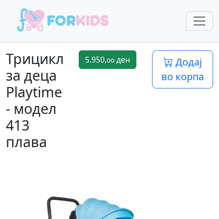
Трицикл
5.950,
ден
oo
Додај
за деца
во корпа
Playtime
- модел
413
плава