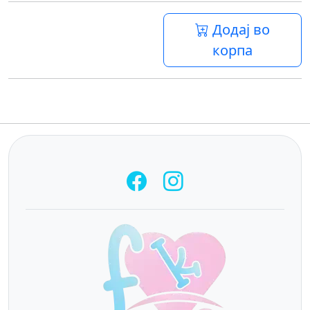
Додај во
корпа