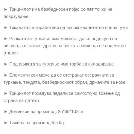
► Трициклот има безбедносен појас со пет точки на
поврзување
► Тркалата се изработени од висококвалитетна полна гума
► Рачката за туркање има можност да се подесува по
висина, а и самиот држач на рачката може да се подеси по
отклон
► Под рачката за туркање има торба за складирање
► Елементи кои може да се отстранат се: рачката за
туркање, тендата, безбедносниот обрач, држачите за нозе
► Трициклот поседува педали за самостојно возење од
страна на детето
► Димензии на производ: 85*65*102
cm
► Тежина на производ 9,5
kg