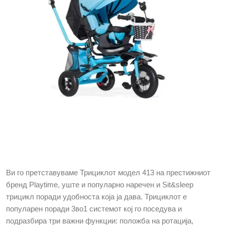
Ви го претставуваме Трициклот модел 413 на престижниот
бренд
Playtime,
уште и популарно наречен и
Sit&sleep
трицикл поради удобноста која ја дава. Трициклот е
популарен поради 3во1 системот кој го поседува и
подразбира три важни функции: положба на ротација,