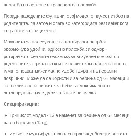
положба на лежење и транспортна положба.
Поради наведените функции, овој модел е најчест избор на
родителите, па затоа и спаѓа во категоријата
best seller
кога
се работи за трициклите.
Можноста за подесување на потпирачот за грбот
овозможува удобна, односно положба за одмор,
ротирачкото седиште овозможува визуелен контакт со
родителите, а тркалата кои се од висококвалитетна полна
гума го прават максимално удобен дури и на нерамни
површини. Може да се користи и за бебиња од 6+ масеци и
за разлика од количките за бебиња максималното
оптоварување му е дури за 3 пати повисоко.
Спецификации:
► Трициклот модел 413 е наменет за бебиња од 6+ месеци
па до 6 години (40
kg)
► Истиот е мултифункционален производ бидејќи: детето