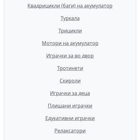
Квадрицикли (баги) на акумулатор
Туркала
Трицикли
Мотори на акумулатор
Играчки за во двор
Тротинети
Скироли
Играчки за деца
Плишани играчки
Едукативни играчки
Релаксатори