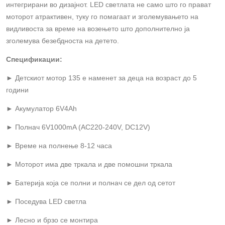
интегрирани во дизајнот.
LED
светлата не само што го прават
моторот атрактивен, туку го помагаат и зголемувањето на
видливоста за време на возењето што дополнително ја
зголемува безебдноста на детето.
Спецификации:
► Детскиот мотор 135 е наменет за деца на возраст до 5
години
► Акумулатор 6V4Ah
► Полнач 6V1000mA (AC220-240V, DC12V)
► Време на полнење 8-12 часа
► Моторот има две тркала и две помошни тркала
► Батерија која се полни и полнач се дел од сетот
► Поседува
LED
светла
► Лесно и брзо се монтира