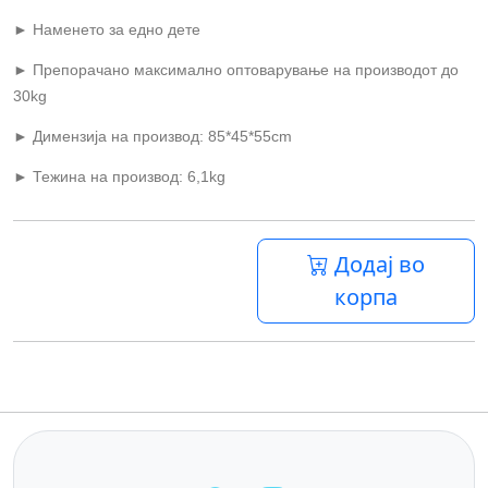
► Наменето за едно дете
► Препорачано максимално оптоварување на производот до
30
kg
► Димензија на производ: 85*45*55
cm
► Тежина на производ: 6,1
kg
Додај во
корпа