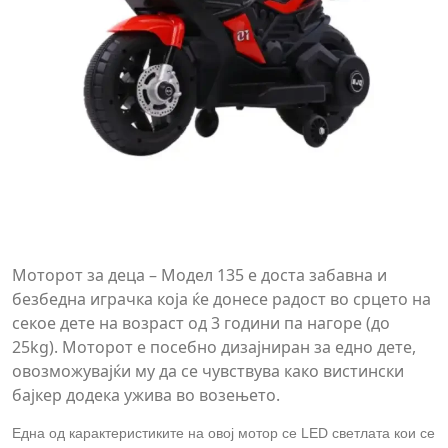
Моторот за деца – Модел 135 е доста забавна и
безбедна играчка која ќе донесе радост во срцето на
секое дете на возраст од 3 години па нагоре (до
25kg). Моторот е посебно дизајниран за едно дете,
овозможувајќи му да се чувствува како вистински
бајкер додека ужива во возењето.
Една од карактеристиките на овој мотор се
LED
светлата кои се