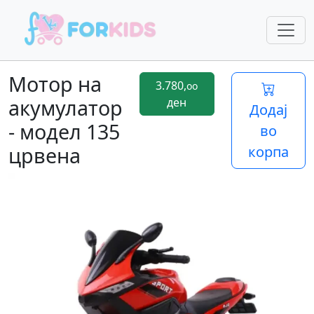
Мотор на
3.780,
oo
акумулатор
ден
Додај
- модел 135
во
црвена
корпа