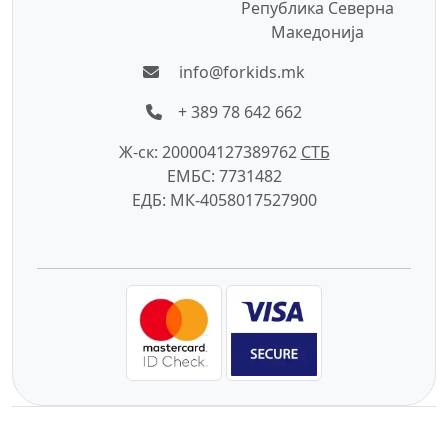
Република Северна
Македонија
info@forkids.mk
+ 389 78 642 662
Ж-ск: 200004127389762
СTБ
ЕМБС: 7731482
ЕДБ: МК-4058017527900