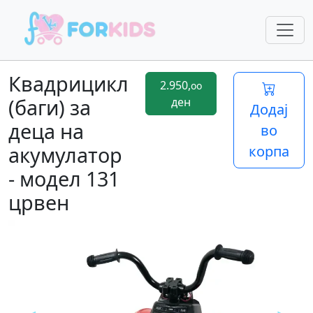
Квадрицикл
2.950,
oo
(баги) за
ден
Додај
деца на
во
акумулатор
корпа
- модел 131
црвен