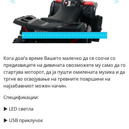
<
>
Предходно
Next
Кога доаѓа време Вашето малечко да се соочи со
предизвиците на дивината овозможете му само да го
стартува моторот, да ја пушти омилената музика и да
тргне во освојување на тревните површини на
најзабавниот можен начин.
Спецификации:
► LED светла
► USB приклучок