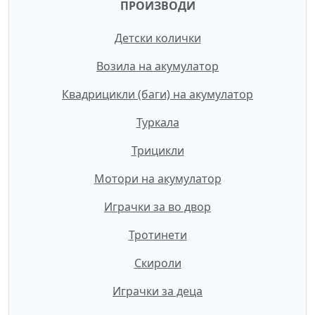
ПРОИЗВОДИ
Детски колички
Возила на акумулатор
Квадрицикли (баги) на акумулатор
Туркала
Трицикли
Мотори на акумулатор
Играчки за во двор
Тротинети
Скироли
Играчки за деца