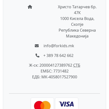
Христо Татарчев бр.
47К
1000 Кисела Вода,
Скопје
Република Северна
Македонија
info@forkids.mk
+ 389 78 642 662
Ж-ск: 200004127389762
СTБ
ЕМБС: 7731482
ЕДБ: МК-4058017527900