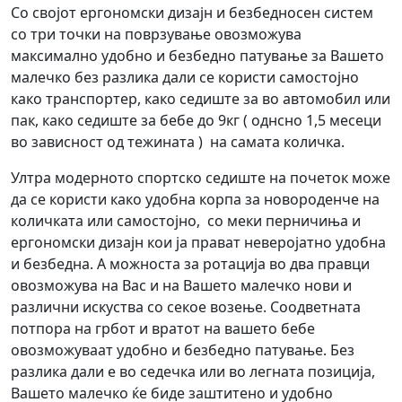
Со својот ергономски дизајн и безбедносен систем
со три точки на поврзување овозможува
максимално удобно и безбедно патување за Вашето
малечко без разлика дали се користи самостојно
како транспортер, како седиште за во автомобил или
пак, како седиште за бебе до 9кг ( однсно 1,5 месеци
во зависност од тежината ) на самата количка.
Ултра модерното спортско седиште на почеток може
да се користи како удобна корпа за новороденче на
количката или самостојно, со меки перничиња и
ергономски дизајн кои ја прават неверојатно удобна
и безбедна. А можноста за ротација во два правци
овозможува на Вас и на Вашето малечко нови и
различни искуства со секое возење. Соодветната
потпора на грбот и вратот на вашето бебе
овозможуваат удобно и безбедно патување. Без
разлика дали е во седечка или во легната позиција,
Вашето малечко ќе биде заштитено и удобно