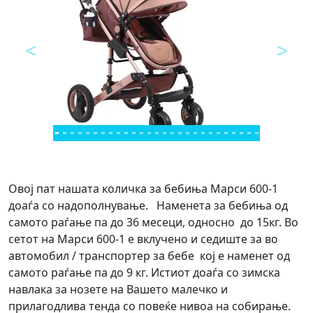
<
>
Предходно
Next
Овој пат нашата количка за бебиња Марси 600-1
доаѓа со надополнување. Наменета за бебиња од
самото раѓање па до 36 месеци, односно до 15кг. Во
сетот на Марси 600-1 е вклучено и седиште за во
автомобил / транспортер за бебе кој е наменет од
самото раѓање па до 9 кг. Истиот доаѓа со зимска
навлака за нозете на Вашето малечко и
прилагодлива тенда со повеќе нивоа на собирање.