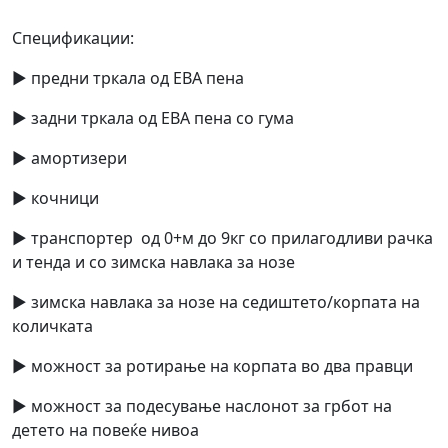
Спецификaции:
► предни тркала од ЕВА пена
► задни тркала од ЕВА пена со гума
► амортизери
► кочници
► транспортер од 0+м до 9кг со прилагодливи рачка
и тенда и со зимска навлака за нозе
► зимска навлака за нозе на седиштето/корпата на
количката
► можност за ротирање на корпата во два правци
► можност за подесување наслонот за грбот на
детето на повеќе нивоа