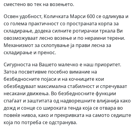
сместено во тек на возењето.
Освен удобност, Количката Марси 600 се одликува и
со голема практичност со пространата корпа за
складирање, додека силните ротирачки тркала Ви
овозможуваат лесно возење и по нерамни терени.
Механизмот за склопување ја прави лесна за
складирање и пренос.
Сигурноста на Вашето малечко е наш приоритет.
Затоа посветивме посебно вимание на
безбедносните појаси и на кочниците кои
обезбедуваат максимална стабилност и спречуваат
несакани движења. Во безбедносните функции
спаѓаат и заштитата од надворешните влијанија како
дожд и сонце со широката тенда која се отвара во
повеќе нивоа, како и прекривката на самото седиште
која по потреба се одстранува.