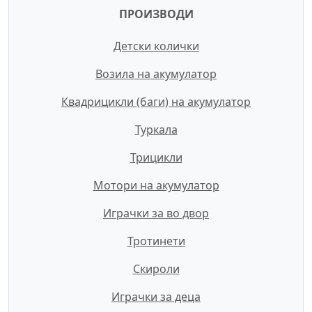
ПРОИЗВОДИ
Детски колички
Возила на акумулатор
Квадрицикли (баги) на акумулатор
Туркала
Трицикли
Мотори на акумулатор
Играчки за во двор
Тротинети
Скироли
Играчки за деца