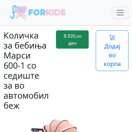
Количка
8.920,
oo
за бебиња
ден
Додај
Марси
во
600-1 со
корпа
седиште
за во
автомобил
беж