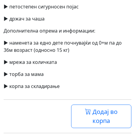
► петостепен сигурносен појас
► држач за чаша
Дополнителна опрема и информации:
► наменета за едно дете почнувајќи од 0+м па до
36м возраст (односно 15 кг)
► мрежа за количката
► торба за мама
► корпа за складирање
Додај во
корпа