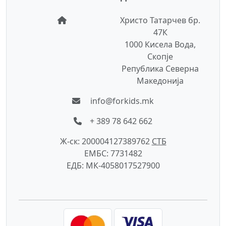
Христо Татарчев бр.
47К
1000 Кисела Вода,
Скопје
Република Северна
Македонија
info@forkids.mk
+ 389 78 642 662
Ж-ск: 200004127389762
СTБ
ЕМБС: 7731482
ЕДБ: МК-4058017527900