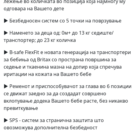
лежење во количката во позиција која најмногу му
одговара на Вашето дете
► Безбедносен систем со 5 точки на поврзување
► Наменето за деца од: 0м+ до 13 кг седиште/
транспортер; до 23 кг количка
► B-safe FlexFit е новата генерација на транспортери
за бебиња од Britax со пространа површина за
седење и ткаенина мазна на допир која спречува
иритации на кожата на Вашето бебе
► Ременот и приспособувачот за глава во 6 позиции
се движат заедно за да создадат совршено
вклопување додека Вашето бебе расте, без никакво
превиткување
► SPS - систем за странична заштита што
овозможува дополнителна безбедност