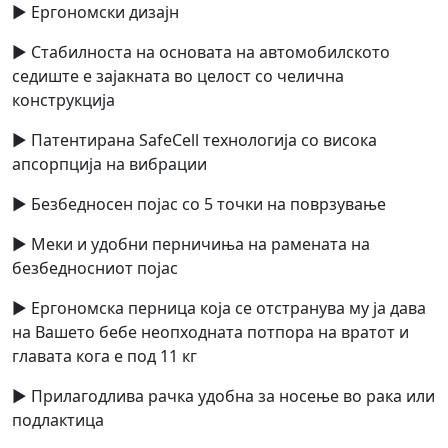
► Ергономски дизајн
► Стабилноста на основата на автомобилското
седиште е зајакната во целост со челична
конструкција
► Патентирана SafeCell технологија со висока
апсорпција на вибрации
► Безбедносен појас со 5 точки на поврзување
► Меки и удобни перничиња на рамената на
безбедносниот појас
► Ергономска перница која се отстранува му ја дава
на Вашето бебе неопходната потпора на вратот и
главата кога е под 11 кг
► Прилагодлива рачка удобна за носење во рака или
подлактица