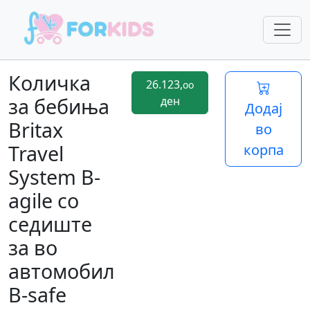
Количка
26.123,
oo
за бебиња
ден
Додај
Britax
во
Travel
корпа
System B-
agile со
седиште
за во
автомобил
B-safe