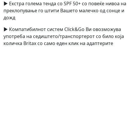
► Екстра голема тенда со SPF 50+ со повеќе нивоа на
преклопување го штити Вашето малечко од сонце и
дожд
► Компатибилнот систем Click&Go Ви овозможува
употреба на седиштето/транспортерот со било која
количка Britax со само еден клик на адаптерите