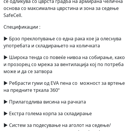
се одликува со цврста градба на армирана челична
основа со максимална цврстина и зона за седење
SafeCell.
Спецификации :
► Брзо преклопување со една рака кое ја олеснува
употребата и складирањето на количката
► Широка тенда со повеќе нивоа на собирање, како
и прозорец со мрежа за вентилација кој по потреба
може и да се затвора
► Ребрасти гуми од EVA пена со можност за вртење
на предните тркала 360º
► Прилагодлива висина на рачката
► Екстра голема корпа за складирање
► Систем за подесување на аголот на седење/