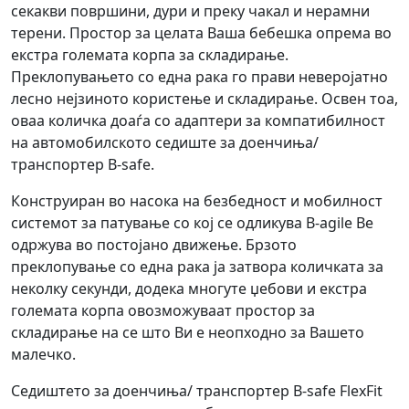
секакви површини, дури и преку чакал и нерамни
терени. Простор за целата Ваша бебешка опрема во
екстра големата корпа за складирање.
Преклопувањето со една рака го прави неверојатно
лесно нејзиното користење и складирање. Освен тоа,
оваа количка доаѓа со адаптери за компатибилност
на автомобилското седиште за доенчиња/
транспортер B-safe.
Конструиран во насока на безбедност и мобилност
системот за патување со кој се одликува B-agile Ве
одржува во постојано движење. Брзото
преклопување со една рака ја затвора количката за
неколку секунди, додека многуте џебови и екстра
големата корпа овозможуваат простор за
складирање на се што Ви е неопходно за Вашето
малечко.
Седиштето за доенчиња/ транспортер B-safe FlexFit