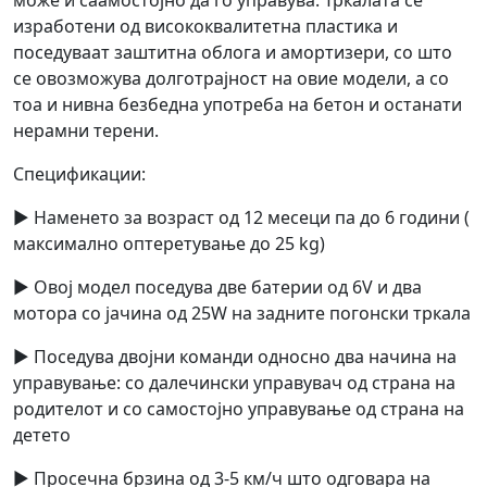
изработени од висококвалитетна пластика и
поседуваат заштитна облога и амортизери, со што
се овозможува долготрајност на овие модели, а со
тоа и нивна безбедна употреба на бетон и останати
нерамни терени.
Спецификации:
► Наменето за возраст од 12 месеци па до 6 години (
максимално оптеретување до 25 kg)
► Овој модел поседува две батерии од 6V и два
мотора со јачина од 25W на задните погонски тркала
► Поседува двојни команди односно два начина на
управување: со далечински управувач од страна на
родителот и со самостојно управување од страна на
детето
► Просечна брзина од 3-5 км/ч што одговара на