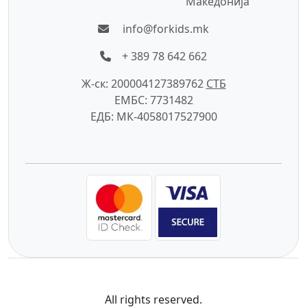
Македонија
info@forkids.mk
+ 389 78 642 662
Ж-ск: 200004127389762
СTБ
ЕМБС: 7731482
ЕДБ: МК-4058017527900
All rights reserved.