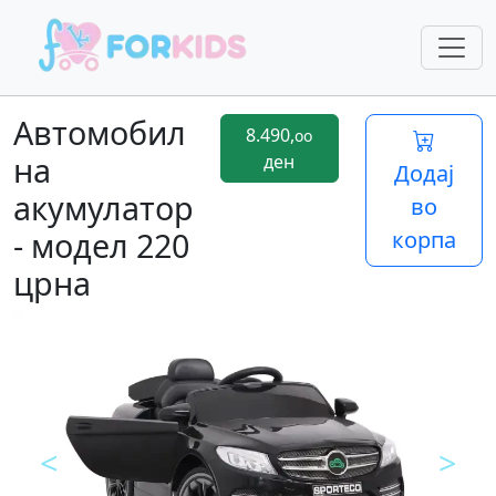
Автомобил
8.490,
oo
на
ден
Додај
акумулатор
во
- модел 220
корпа
црна
<
>
Предходно
Next