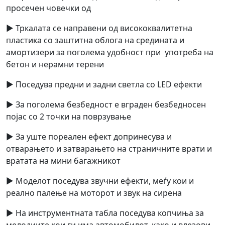
просечен човечки од
► Тркалата се направени од висококвалитетна
пластика со заштитна облога на средината и
амортизери за поголема удобност при употреба на
бетон и нерамни терени
► Поседува предни и задни светла со LED ефекти
► За поголема безбедност е вграден безбедносен
појас со 2 точки на поврзување
► За уште пореален ефект допринесува и
отварањето и затварањето на страничните врати и
вратата на мини багажникот
► Моделот поседува звучни ефекти, меѓу кои и
реално палење на моторот и звук на сирена
► На инструментната табла поседува копчиња за
мелодиите кои ги има автомобилот, како и влезови