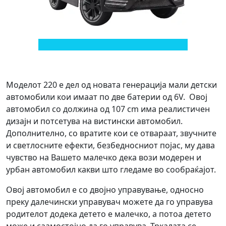
Моделот 220 е дел од новата генерација мали детски
автомобили кои имаат по две батерии од 6V. Овој
автомобил со должина од 107 cm има реалистичен
дизајн и потсетува на вистински автомобил.
Дополнително, со вратите кои се отвараат, звучните
и светлосните ефекти, безбедносниот појас, му дава
чувство на Вашето малечко дека вози модерен и
урбан автомобил какви што гледаме во сообраќајот.
Овој автомобил е со двојно управување, односно
преку далечински управувач можете да го управува
родителот додека детето е малечко, а потоа детето
може и саамостојно да го управува. Тркалата се