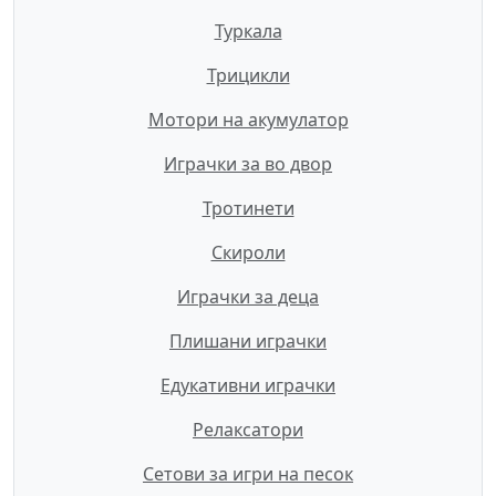
Туркала
Трицикли
Мотори на акумулатор
Играчки за во двор
Тротинети
Скироли
Играчки за деца
Плишани играчки
Едукативни играчки
Релаксатори
Сетови за игри на песок