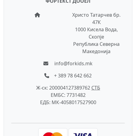
ФОРТЕКСТ ДООЕЛ
Христо Татарчев бр.
47К
1000 Кисела Вода,
Скопје
Република Северна
Македонија
info@forkids.mk
+ 389 78 642 662
Ж-ск: 200004127389762
СTБ
ЕМБС: 7731482
ЕДБ: МК-4058017527900