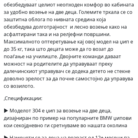
обезбедуваат целиот неопходен комфор во кабината
за удобно возење на две деца. Големите тркала се со
заштитна облога по нивната средина која
обезбедува долготрајност и лесно возење како на
асфалтирани така и на релјефни површини.
Максималното оптеретување кај овој модел на џип е
до 35 кг, така што децата може да го возат до
поаѓање на училиште. Двојните команди даваат
можност на родителите да управуваат преку
далечинскиот управувач се додека детето не стекне
доволно зрелост за да почне самостојно да управува
со возилото.
,Спецификации:
► Моделот 304 е џип за возење на две деца,
дизајниран по пример на популарните BMW џипови
кои секојдневно ги сретнуваме во нашата околина
► Наменети се за деца на возраст од 12+ месеци па