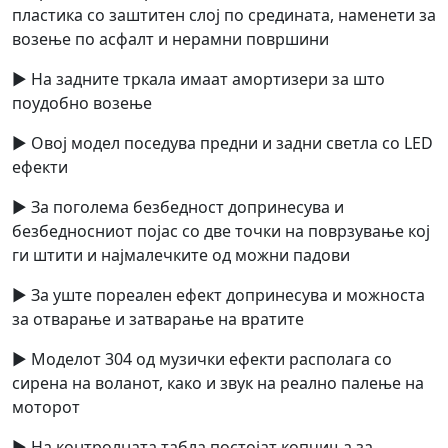
пластика со заштитен слој по средината, наменети за
возење по асфалт и нерамни површини
► На задните тркала имаат амортизери за што
поудобно возење
► Овој модел поседува предни и задни светла со LED
ефекти
► За поголема безбедност допринесува и
безбедносниот појас со две точки на поврзување кој
ги штити и најмалечките од можни падови
► За уште пореален ефект допринесува и можноста
за отварање и затварање на вратите
► Моделот 304 од музички ефекти располага со
сирена на воланот, како и звук на реално палење на
моторот
► На контролната табла постојат копчиња за