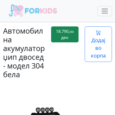
Автомобил
18.790,
oo
на
ден
Додај
акумулатор
во
џип двосед
корпа
- модел 304
бела