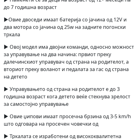
до 7 годишна возраст
►Овие двоседи имаат батерија со јачина од 12V и
два мотора со јачина од 25w на задните погонски
тркала
► Овој модел има двојни команди, односно можност
за управување на два начина: првиот преку
далечинскиот управувач од страна на родителот, а
вториот преку воланот и педалата за гас од страна
на детето
► Управувањето од страна на родителот е до 3
годишна возраст кога детето веќе стекнува зрелост
за самостојно управување
► Овие џипови имаат просечна брзина од 3-5 km/h
што одговара на просечен човечки од
► Тркалата се изработени од висококвалитетна